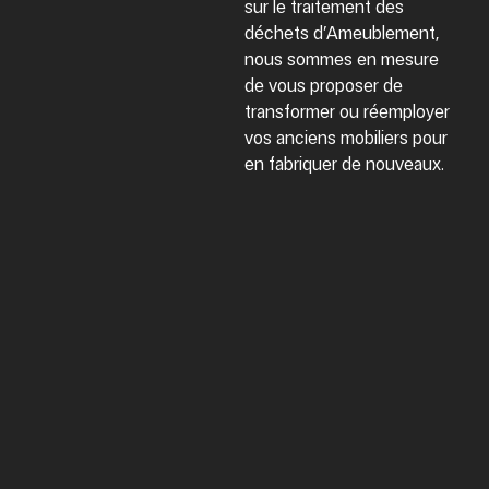
sur le traitement des
déchets d’Ameublement,
nous sommes en mesure
de vous proposer de
transformer ou réemployer
vos anciens mobiliers pour
en fabriquer de nouveaux.
QUELQUES RÉALISATIONS
"Notre client spécialiste de
l’évènementiel nous confie
différentes fabrications en métallerie