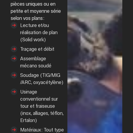
pièces uniques ou en
petite et moyenne série
selon
vos
plan
s :
Lecture et/ou
réalisation de plan
(Solid work)
Traçage et débit
Assemblage
mécano soudé
Soudage (TIG/MIG
/ARC, oxyacétylène)
Usinage
conventionnel sur
tour et fraiseuse
(inox, alliages, téflon,
Ertalon)
Matériaux : Tout type