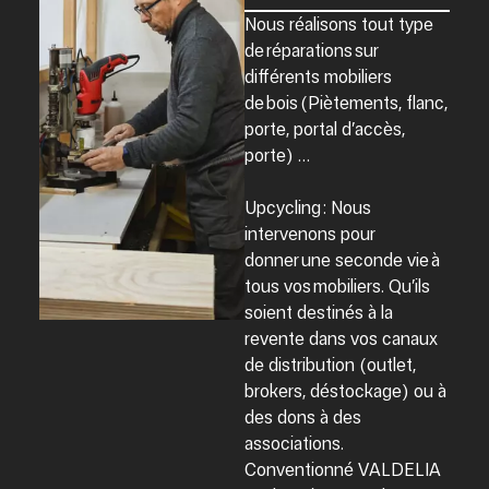
Nous réalisons tout type
de
réparations s
ur
différents mobiliers
de
bois
(Piètements, flanc,
porte, portal d’accès,
porte) …
Upcycling : Nous
intervenons pour
donner
une seconde vie
à
tous vos
mobiliers
. Qu’ils
soient destinés à la
revente dans vos canaux
de distribution (outlet,
brokers, déstockage) ou à
des dons à des
associations.
Conventionné VALDELIA